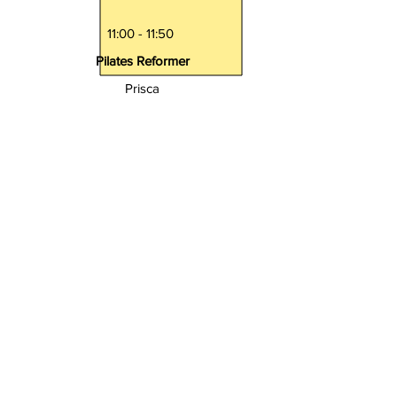
11:00 - 11:50
Pilates Reformer
Prisca
10:00 - 10:50
Pilates Reformer
MIT Kinderhüte
Prisca